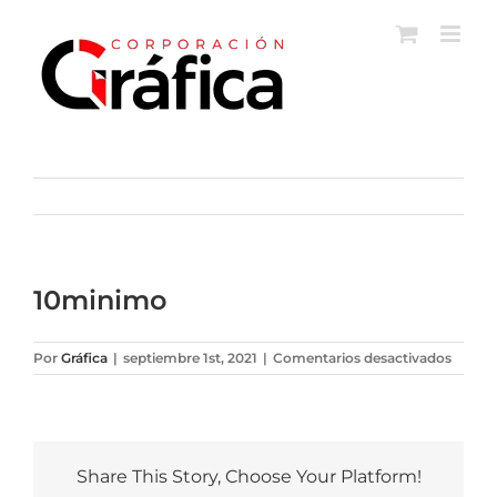
Saltar
al
contenido
10minimo
en
Por
Gráfica
|
septiembre 1st, 2021
|
Comentarios desactivados
10min
Share This Story, Choose Your Platform!